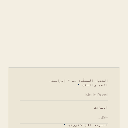
+39 02 3594 9681
info@arcadiacompany.it
Piazza Don Enrico Mapelli, 60
20099 Sesto San Giovanni
Leave
الحقول المعلَّمة بـ * إلزامية.
الاسم واللقب
*
this
empty
الهاتف
البريد الإلكتروني
*