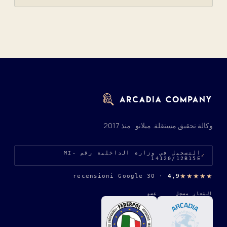
وكالة تحقيق مستقلة. ميلانو · منذ 2017
التسجيل في وزارة الداخلية رقم MI-
14120/12B15E
★★★★★
30 recensioni Google
·
4,9
الشعار مسجل
عضو