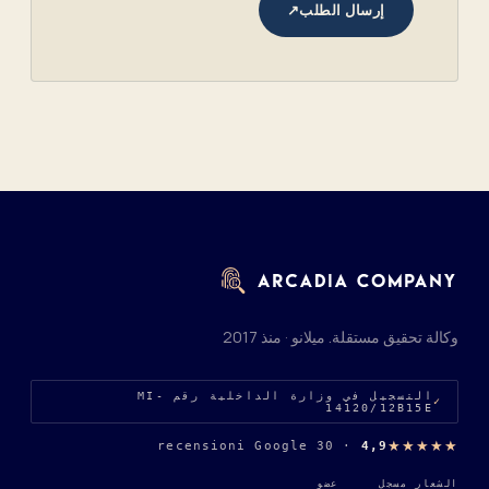
إرسال الطلب
↗
وكالة تحقيق مستقلة. ميلانو · منذ 2017
التسجيل في وزارة الداخلية رقم MI-
14120/12B15E
★★★★★
30 recensioni Google
·
4,9
الشعار مسجل
عضو