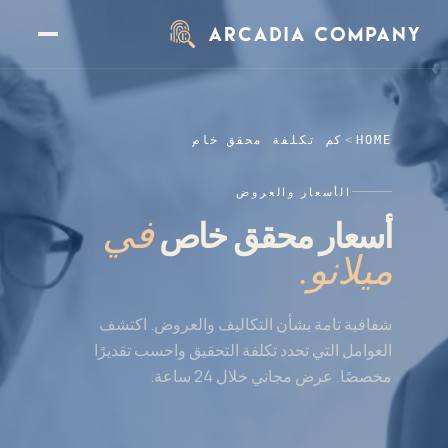
نتقل إلى المحتوى الرئيسي
HOME
>
كم تكلفة محقق خاص
الأسعار والعروض
في
أسعار محقق خاص
ميلانو.
شفافية تامة بشأن التكاليف والعروض. اكتشف
العوامل التي تحدد تكلفة التحقيق واحسب تقديرًا
مخصصًا. عرض مجاني خلال 24 ساعة.