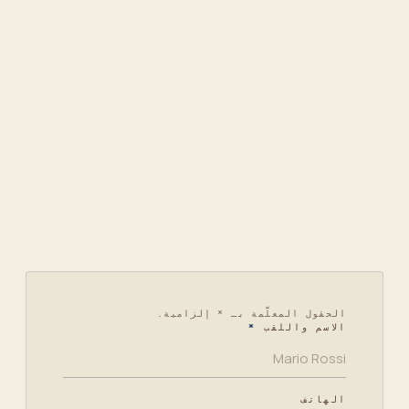
+39 02 3594 9681
info@arcadiacompany.it
Piazza Don Enrico Mapelli, 60
20099 Sesto San Giovanni
Leave
الحقول المعلَّمة بـ * إلزامية.
الاسم واللقب
*
this
empty
الهاتف