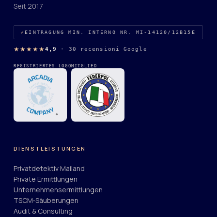
Seit 2017
EINTRAGUNG MIN. INTERNO NR. MI-14120/12B15E
★★★★★
4,9
·
30 recensioni Google
REGISTRIERTES LOGO
MITGLIED
DIENSTLEISTUNGEN
Privatdetektiv Mailand
Private Ermittlungen
Unternehmensermittlungen
TSCM‑Säuberungen
Audit & Consulting