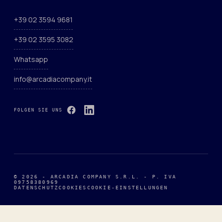
+39 02 3594 9681
+39 02 3595 3082
Whatsapp
info@arcadiacompany.it
FOLGEN SIE UNS
© 2026 - ARCADIA COMPANY S.R.L. - P. IVA
09758380969
DATENSCHUTZ
COOKIES
COOKIE-EINSTELLUNGEN