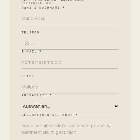
Leave
PFLICHTFELDER.
this
NAME & NACHNAME
*
empty
TELEFON
E‑MAIL
*
STADT
ANFRAGETYP
*
BESCHREIBEN SIE KURZ
*