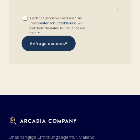
Durch das senden akzeptieren sie
unsere
datenschutzerklärung
. wir
speichern die daten nur so lange wie
nötig.
*
Anfrage senden
↗
Unabhängige Ermittlungsagentur. Mailand ·