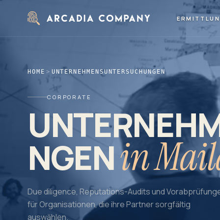
Zum Hauptinhalt springen
ERMITTLU
HOME
>
UNTERNEHMENSUNTERSUCHUNGEN
CORPORATE
UNTERNEH
in Mai
NGEN
Due diligence, Reputations-Audits und Vorabprüfung
für Organisationen, die ihre Partner sorgfältig
auswählen.