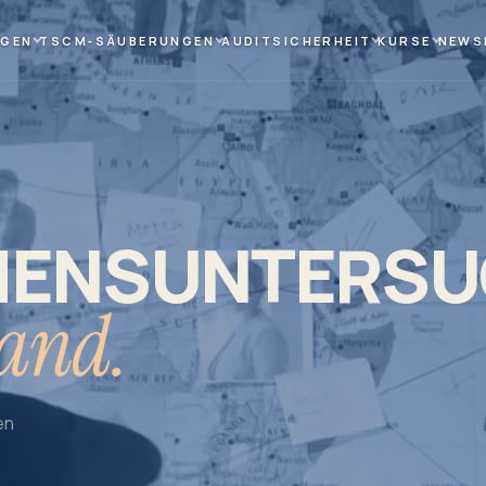
NGEN
TSCM‑SÄUBERUNGEN
AUDIT
SICHERHEIT
KURSE
NEWS
MENSUNTERS
land.
en