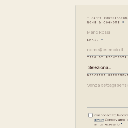
Leave
I CAMPI CONTRASSEGN
NOME & COGNOME
*
this
empty
EMAIL
*
TIPO DI RICHIESTA
DESCRIVI BREVEMEN
Inviando accetti la nost
privacy
. Conserviamo i da
tempo necessario.
*