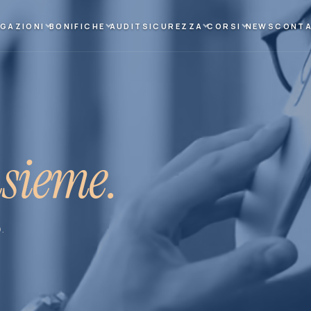
IGAZIONI
BONIFICHE
AUDIT
SICUREZZA
CORSI
NEWS
CONTA
nsieme.
.