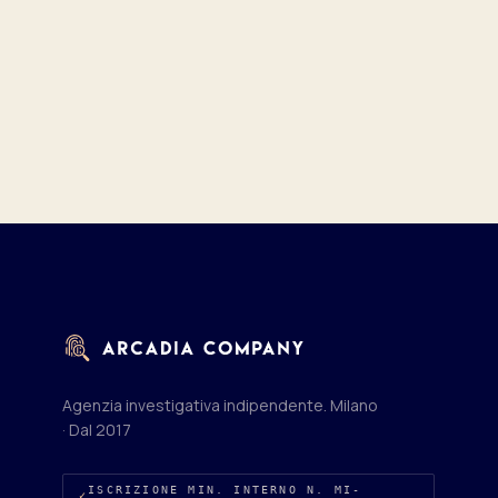
Piazza Don Enrico Mapelli, 60
20099 Sesto San Giovanni
Agenzia investigativa indipendente. Milano
· Dal 2017
ISCRIZIONE MIN. INTERNO N. MI-