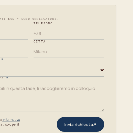
ATI CON * SONO OBBLIGATORI.
TELEFONO
CITTÀ
*
TE
*
ra
informativa
Invia richiesta
↗
ti solo per il