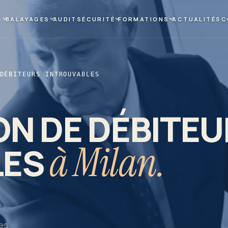
S
BALAYAGES
AUDIT
SÉCURITÉ
FORMATIONS
ACTUALITÉS
C
DÉBITEURS INTROUVABLES
ON DE DÉBITE
à Milan.
LES
ues